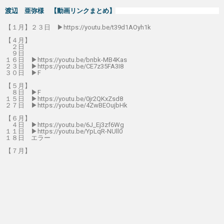
渡辺 亜弥様 【動画リンクまとめ】
【１月】２３日 ▶https://youtu.be/t39d1AOyh1k
【４月】
２日
９日
１６日 ▶https://youtu.be/bnbk-MB4Kas
２３日 ▶https://youtu.be/CE7z35FA3I8
３０日 ▶F
【５月】
８日 ▶F
１５日 ▶https://youtu.be/0jr2QKxZsd8
２７日 ▶https://youtu.be/4ZwBEOujbHk
【６月】
４日 ▶https://youtu.be/6J_Ej3zf6Wg
１１日 ▶https://youtu.be/YpLqR-NUll0
１８日 エラー
【７月】