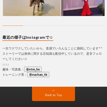
最近の様子はInstagramで☺
一生ワクワクしていたいから、直感でいろんなことに挑戦しています^^
ストーリーでは身体に関する豆知識も配信中しているので、是非フォロ
ーしてください☆
↓↓↓↓
趣味・写真集：
@ntm_lm
トレーニング系：
@nachan_tb
Back to Top