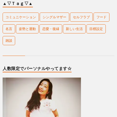
▲▽Ｔａｇ▽▲
コミュニケーション
シングルマザー
セルフラブ
フード
名言
姿勢と運動
恋愛・復縁
新しい生活
目標設定
雑談
人数限定でパーソナルやってます☆