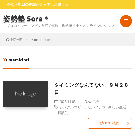
今なら初回の体験がとってもお得！☺
姿勢塾 Sora＊
～プロのトレーニングを自宅で再現！理学療法士とオンラインレッスン～
Yumemidori
HOME
HOM
Yumemidori
は
タイミングなんてない ９月２８
じ
料
日
2025.11.05
New Life
め
金
お
シングルマザー
,
セルフラブ
,
新しい生活
,
目標設定
て
プ
客
よ
続きを読む