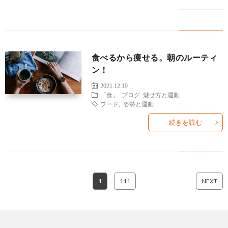
の
ラ
様
く
ト
方
ン
の
あ
レ
ブ
へ
食べるから痩せる。朝のルーティ
声
る
ー
ロ
ン！
質
ナ
グ
2021.12.19
「食」
ブログ
魅せ方と運動
フード
,
姿勢と運動
問
ー
続きを読む
紹
介
1
…
111
NEXT