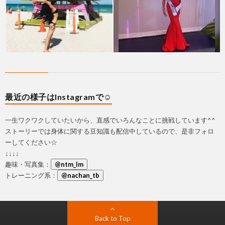
最近の様子はInstagramで☺
一生ワクワクしていたいから、直感でいろんなことに挑戦しています^^
ストーリーでは身体に関する豆知識も配信中しているので、是非フォロ
ーしてください☆
↓↓↓↓
趣味・写真集：
@ntm_lm
トレーニング系：
@nachan_tb
Back to Top