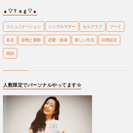
▲▽Ｔａｇ▽▲
コミュニケーション
シングルマザー
セルフラブ
フード
名言
姿勢と運動
恋愛・復縁
新しい生活
目標設定
雑談
人数限定でパーソナルやってます☆