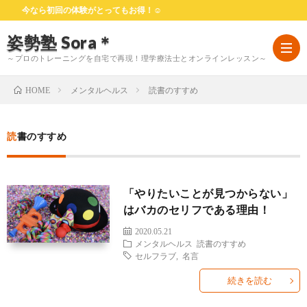
今なら初回の体験がとってもお得！☺
姿勢塾 Sora＊
～プロのトレーニングを自宅で再現！理学療法士とオンラインレッスン～
メンタルヘルス
読書のすすめ
HOME
HOM
読書のすすめ
は
「やりたいことが見つからない」
じ
料
はバカのセリフである理由！
2020.05.21
め
金
お
メンタルヘルス
読書のすすめ
セルフラブ
,
名言
て
プ
客
よ
続きを読む