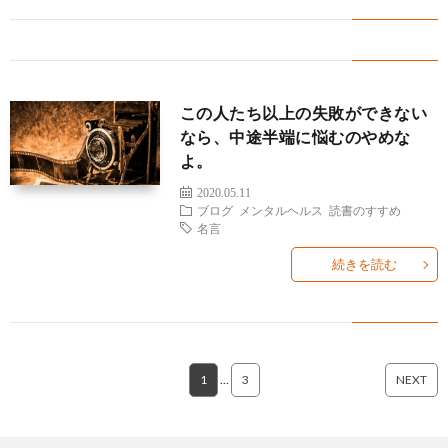
の
ラ
様
く
ト
方
ン
の
あ
レ
ブ
へ
この人たち以上の失敗ができない
声
る
ー
ロ
なら、中途半端に悩むのやめな
よ。
質
ナ
グ
2020.05.11
ブログ
メンタルヘルス
読書のすすめ
問
ー
名言
続きを読む
紹
介
1
…
3
NEXT