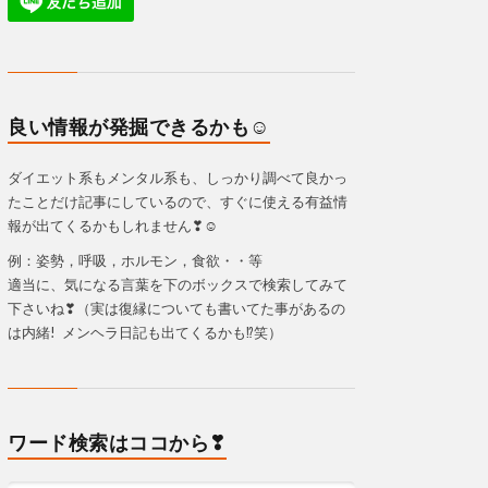
良い情報が発掘できるかも☺
ダイエット系もメンタル系も、しっかり調べて良かっ
たことだけ記事にしているので、すぐに使える有益情
報が出てくるかもしれません❣☺
例：姿勢，呼吸，ホルモン，食欲・・等
適当に、気になる言葉を下のボックスで検索してみて
下さいね❣（実は復縁についても書いてた事があるの
は内緒! メンヘラ日記も出てくるかも⁉笑）
ワード検索はココから❣