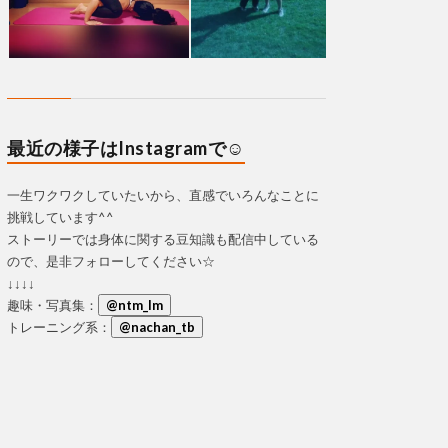
最近の様子はInstagramで☺
一生ワクワクしていたいから、直感でいろんなことに
挑戦しています^^
ストーリーでは身体に関する豆知識も配信中している
ので、是非フォローしてください☆
↓↓↓↓
趣味・写真集：
@ntm_lm
トレーニング系：
@nachan_tb