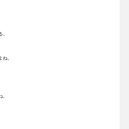
）
る。
よね。
ね。