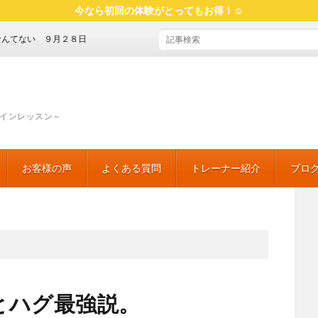
今なら初回の体験がとってもお得！☺
い ９月２８日
インレッスン～
お客様の声
よくある質問
トレーナー紹介
ブロ
魅せ
「食
マイ
おす
読書
とハグ最強説。