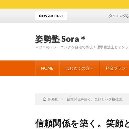
NEW ARTICLE
タイミングなんてな
姿勢塾 Sora＊
～プロのトレーニングを自宅で再現！理学療法士とオンラ
HOME
はじめての方へ
料金プラン
信頼関係を築く。笑顔とハグ最強説。
HOME
信頼関係を築く。笑顔