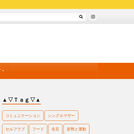
グ
方と運動
」
ンドセット
すめワーク
のすすめ
▲▽Ｔａｇ▽▲
コミュニケーション
シングルマザー
セルフラブ
フード
名言
姿勢と運動