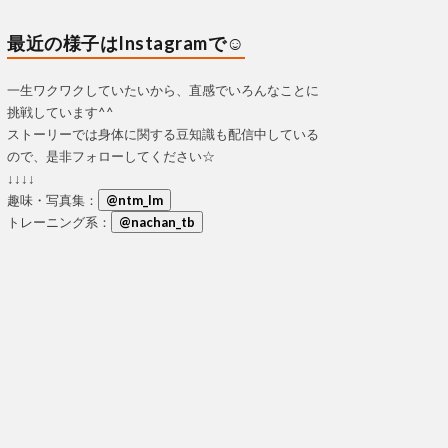
最近の様子はInstagramで☺
一生ワクワクしていたいから、直感でいろんなことに
挑戦しています^^
ストーリーでは身体に関する豆知識も配信中している
ので、是非フォローしてください☆
↓↓↓↓
趣味・写真集：
@ntm_lm
トレーニング系：
@nachan_tb