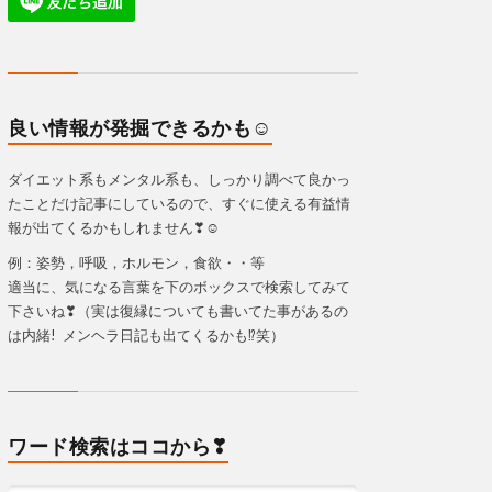
良い情報が発掘できるかも☺
ダイエット系もメンタル系も、しっかり調べて良かっ
たことだけ記事にしているので、すぐに使える有益情
報が出てくるかもしれません❣☺
例：姿勢，呼吸，ホルモン，食欲・・等
適当に、気になる言葉を下のボックスで検索してみて
下さいね❣（実は復縁についても書いてた事があるの
は内緒! メンヘラ日記も出てくるかも⁉笑）
ワード検索はココから❣