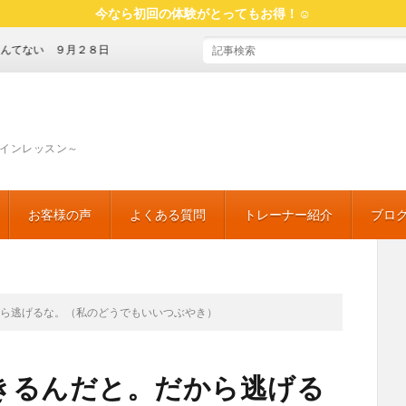
今なら初回の体験がとってもお得！☺
い ９月２８日
インレッスン～
お客様の声
よくある質問
トレーナー紹介
ブロ
魅せ
「食
マイ
おす
読書
から逃げるな。（私のどうでもいいつぶやき）
きるんだと。だから逃げる