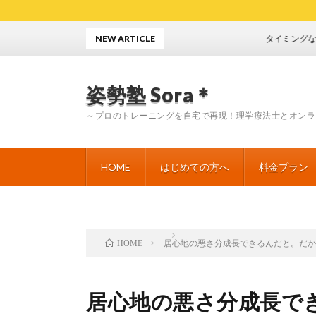
NEW ARTICLE
タイミングなんてな
姿勢塾 Sora＊
～プロのトレーニングを自宅で再現！理学療法士とオンラ
HOME
はじめての方へ
料金プラン
居心地の悪さ分成長できるんだと。だ
HOME
居心地の悪さ分成長で