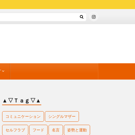
グ
方と運動
」
ンドセット
すめワーク
のすすめ
▲▽Ｔａｇ▽▲
コミュニケーション
シングルマザー
セルフラブ
フード
名言
姿勢と運動