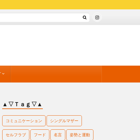
グ
方と運動
」
ンドセット
すめワーク
のすすめ
▲▽Ｔａｇ▽▲
コミュニケーション
シングルマザー
セルフラブ
フード
名言
姿勢と運動