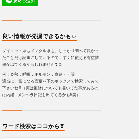
良い情報が発掘できるかも☺
ダイエット系もメンタル系も、しっかり調べて良かっ
たことだけ記事にしているので、すぐに使える有益情
報が出てくるかもしれません❣☺
例：姿勢，呼吸，ホルモン，食欲・・等
適当に、気になる言葉を下のボックスで検索してみて
下さいね❣（実は復縁についても書いてた事があるの
は内緒! メンヘラ日記も出てくるかも⁉笑）
ワード検索はココから❣