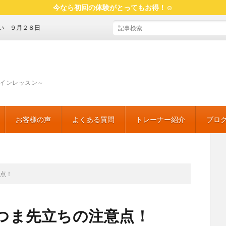
今なら初回の体験がとってもお得！☺
２８日
インレッスン～
お客様の声
よくある質問
トレーナー紹介
ブロ
魅せ
「食
マイ
おす
読書
意点！
つま先立ちの注意点！