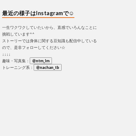
最近の様子はInstagramで☺
一生ワクワクしていたいから、直感でいろんなことに
挑戦しています^^
ストーリーでは身体に関する豆知識も配信中している
ので、是非フォローしてください☆
↓↓↓↓
趣味・写真集：
@ntm_lm
トレーニング系：
@nachan_tb