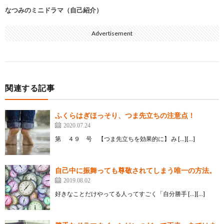
なつみのミニドラマ（自己紹介）
Advertisement
関連する記事
ふくらはぎほっそり、つま先立ちの注意点！
2020.07.24
第 ４９ 号 【つま先立ちを効果的に】 み […][…]
自己中に振舞っても尊敬されてしまう唯一の方法。
2019.08.02
好きなことだけやってる人ってすごく「自分勝手 […][…]