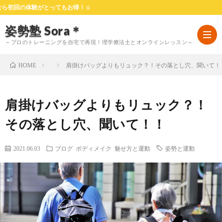
の体験がとってもお得！☺
姿勢塾 Sora＊
～プロのトレーニングを自宅で再現！理学療法士とオンラインレッスン～
肩掛けバッグよりもリュック？！その落とし穴、聞いて！
HOME
HOM
肩掛けバッグよりもリュック？！
は
その落とし穴、聞いて！！
じ
料
2021.06.03
ブログ
ボディメイク
魅せ方と運動
姿勢と運動
め
金
お
て
プ
客
よ