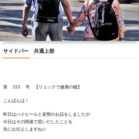
の
ラ
様
く
ト
方
ン
の
あ
レ
ブ
へ
声
る
ー
ロ
サイドバー 共通上部
質
ナ
グ
問
ー
紹
第 153 号 【リュックで健康の嘘】
こんばんは！
介
昨日はハイヒールと姿勢のお話をしましたが
今日はその関連で思いだしたことを
先にお伝えしますね☆