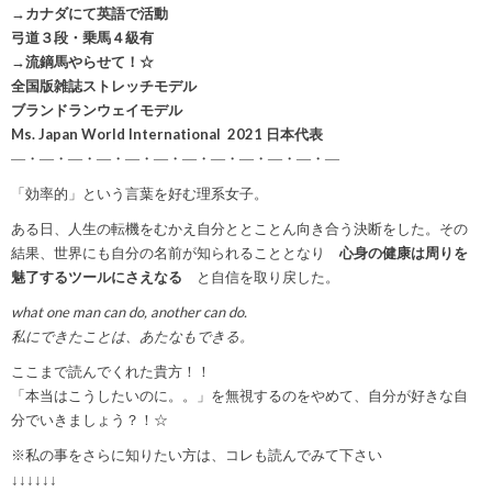
→カナダにて英語で活動
弓道３段・乗馬４級有
→流鏑馬やらせて！☆
全国版雑誌ストレッチモデル
ブランドランウェイモデル
Ms. Japan World International 2021 日本代表
―・―・―・―・―・―・―・―・―・―・―・―
「効率的」という言葉を好む理系女子。
ある日、人生の転機をむかえ自分ととことん向き合う決断をした。その
結果、世界にも自分の名前が知られることとなり
心身の健康は周りを
魅了するツールにさえなる
と自信を取り戻した。
what one man can do, another can do.
私にできたことは、あたなもできる。
ここまで読んでくれた貴方！！
「本当はこうしたいのに。。」を無視するのをやめて、自分が好きな自
分でいきましょう？！☆
※私の事をさらに知りたい方は、コレも読んでみて下さい
↓↓↓↓↓↓