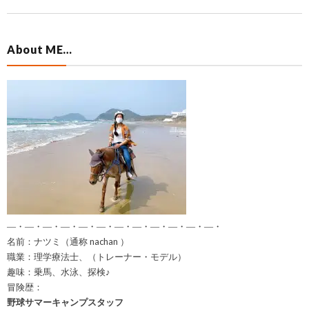
About ME…
―・―・―・―・―・―・―・―・―・―・―・―・
名前：ナツミ（通称 nachan ）
職業：理学療法士、（トレーナー・モデル）
趣味：乗馬、水泳、探検♪
冒険歴：
野球サマーキャンプスタッフ