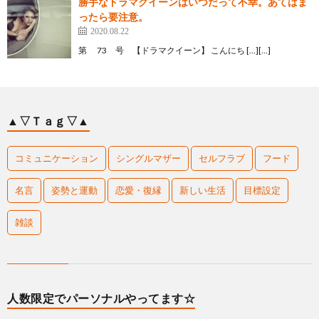
勝手なドラマクイーンはいつだって不幸。あてはま
ったら要注意。
2020.08.22
第 73 号 【ドラマクイーン】 こんにち […][…]
▲▽Ｔａｇ▽▲
コミュニケーション
シングルマザー
セルフラブ
フード
名言
姿勢と運動
恋愛・復縁
新しい生活
目標設定
雑談
人数限定でパーソナルやってます☆