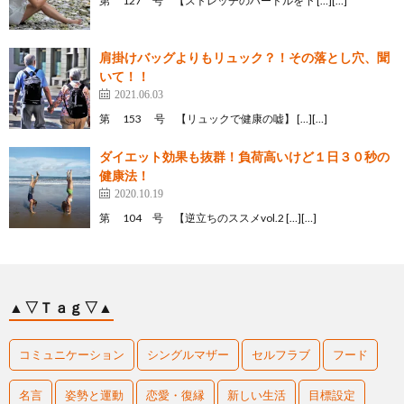
第 127 号 【ストレッチのハードルを下 […][…]
肩掛けバッグよりもリュック？！その落とし穴、聞
いて！！
2021.06.03
第 153 号 【リュックで健康の嘘】 […][…]
ダイエット効果も抜群！負荷高いけど１日３０秒の
健康法！
2020.10.19
第 104 号 【逆立ちのススメvol.2 […][…]
▲▽Ｔａｇ▽▲
コミュニケーション
シングルマザー
セルフラブ
フード
名言
姿勢と運動
恋愛・復縁
新しい生活
目標設定