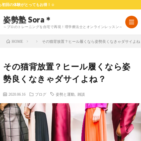
験がとってもお得！☺
姿勢塾 Sora＊
～プロのトレーニングを自宅で再現！理学療法士とオンラインレッスン～
その猫背放置？ヒール履くなら姿勢良くなきゃダサイよね
HOME
HOM
その猫背放置？ヒール履くなら姿
は
勢良くなきゃダサイよね？
じ
料
2020.06.16
ブログ
姿勢と運動
,
雑談
め
金
お
て
プ
客
よ