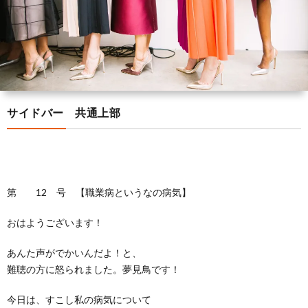
の
ラ
様
く
ト
方
ン
の
あ
レ
ブ
へ
声
る
ー
ロ
サイドバー 共通上部
質
ナ
グ
問
ー
紹
第 12 号 【職業病というなの病気】
おはようございます！
介
あんた声がでかいんだよ！と、
難聴の方に怒られました。夢見鳥です！
今日は、すこし私の病気について