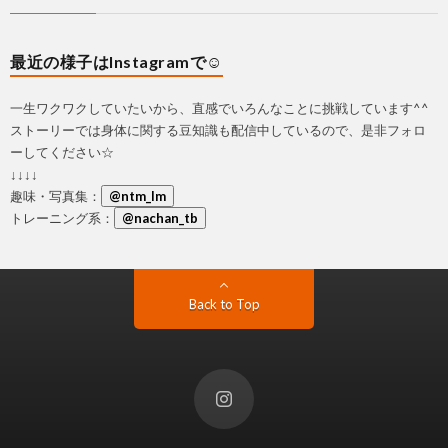
最近の様子はInstagramで☺
一生ワクワクしていたいから、直感でいろんなことに挑戦しています^^
ストーリーでは身体に関する豆知識も配信中しているので、是非フォロ
ーしてください☆
↓↓↓↓
趣味・写真集：
@ntm_lm
トレーニング系：
@nachan_tb
Back to Top