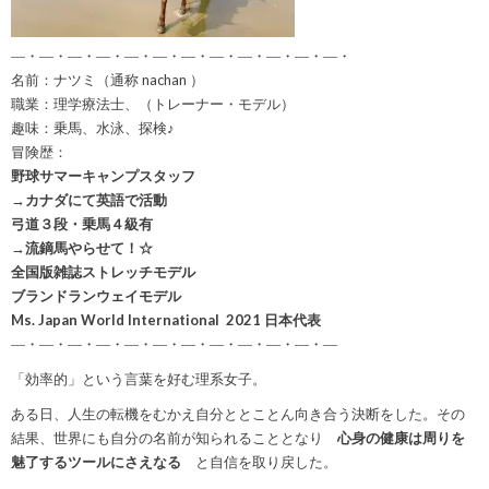
―・―・―・―・―・―・―・―・―・―・―・―・
名前：ナツミ（通称 nachan ）
職業：理学療法士、（トレーナー・モデル）
趣味：乗馬、水泳、探検♪
冒険歴：
野球サマーキャンプスタッフ
→カナダにて英語で活動
弓道３段・乗馬４級有
→流鏑馬やらせて！☆
全国版雑誌ストレッチモデル
ブランドランウェイモデル
Ms. Japan World International 2021 日本代表
―・―・―・―・―・―・―・―・―・―・―・―
「効率的」という言葉を好む理系女子。
ある日、人生の転機をむかえ自分ととことん向き合う決断をした。その
結果、世界にも自分の名前が知られることとなり
心身の健康は周りを
魅了するツールにさえなる
と自信を取り戻した。