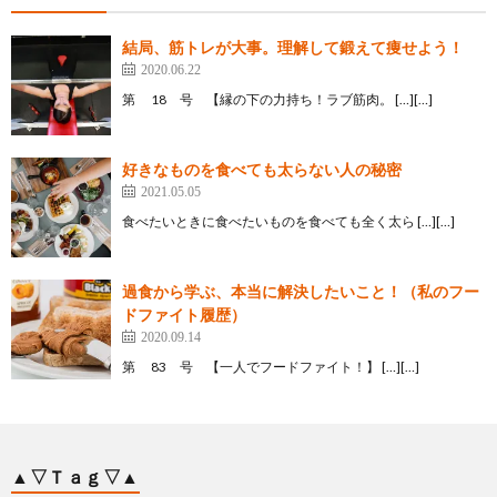
結局、筋トレが大事。理解して鍛えて痩せよう！
2020.06.22
第 18 号 【縁の下の力持ち！ラブ筋肉。 […][…]
好きなものを食べても太らない人の秘密
2021.05.05
食べたいときに食べたいものを食べても全く太ら […][…]
過食から学ぶ、本当に解決したいこと！（私のフー
ドファイト履歴）
2020.09.14
第 83 号 【一人でフードファイト！】 […][…]
▲▽Ｔａｇ▽▲