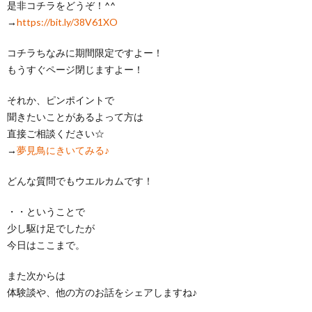
是非コチラをどうぞ！^^
→
https://bit.ly/38V61XO
コチラちなみに期間限定ですよー！
もうすぐページ閉じますよー！
それか、ピンポイントで
聞きたいことがあるよって方は
直接ご相談ください☆
→
夢見鳥にきいてみる♪
どんな質問でもウエルカムです！
・・ということで
少し駆け足でしたが
今日はここまで。
また次からは
体験談や、他の方のお話をシェアしますね♪