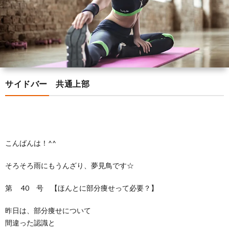
の
ラ
様
く
ト
方
ン
の
あ
レ
ブ
へ
声
る
ー
ロ
サイドバー 共通上部
質
ナ
グ
問
ー
紹
こんばんは！^^
そろそろ雨にもうんざり、夢見鳥です☆
介
第 40 号 【ほんとに部分痩せって必要？】
昨日は、部分痩せについて
間違った認識と