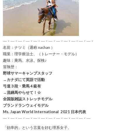
―・―・―・―・―・―・―・―・―・―・―・―・
名前：ナツミ（通称 nachan ）
職業：理学療法士、（トレーナー・モデル）
趣味：乗馬、水泳、探検♪
冒険歴：
野球サマーキャンプスタッフ
→カナダにて英語で活動
弓道３段・乗馬４級有
→流鏑馬やらせて！☆
全国版雑誌ストレッチモデル
ブランドランウェイモデル
Ms. Japan World International 2021 日本代表
―・―・―・―・―・―・―・―・―・―・―・―
「効率的」という言葉を好む理系女子。