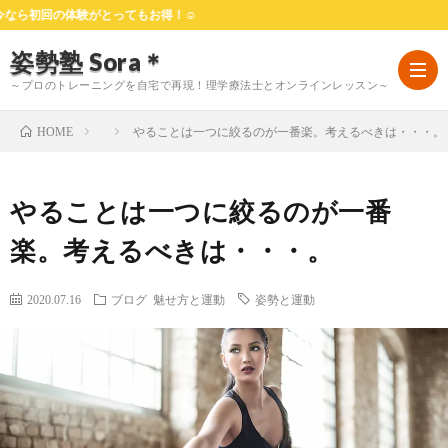
回の体験がとってもお得！☺
姿勢塾 Sora＊
～プロのトレーニングを自宅で再現！理学療法士とオンラインレッスン～
やることは一つに絞るのが一番楽。考えるべきは・・・。
HOME
HOM
やることは一つに絞るのが一番
は
楽。考えるべきは・・・。
じ
料
2020.07.16
ブログ
魅せ方と運動
姿勢と運動
め
金
お
て
プ
客
よ